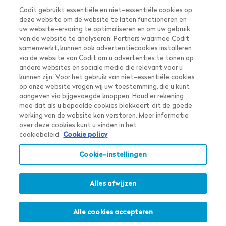
Codit gebruikt essentiële en niet-essentiële cookies op
deze website om de website te laten functioneren en
uw website-ervaring te optimaliseren en om uw gebruik
van de website te analyseren. Partners waarmee Codit
samenwerkt, kunnen ook advertentiecookies installeren
via de website van Codit om u advertenties te tonen op
andere websites en sociale media die relevant voor u
kunnen zijn. Voor het gebruik van niet-essentiële cookies
op onze website vragen wij uw toestemming, die u kunt
aangeven via bijgevoegde knoppen. Houd er rekening
mee dat als u bepaalde cookies blokkeert, dit de goede
werking van de website kan verstoren. Meer informatie
Land
The Netherlands
over deze cookies kunt u vinden in het
cookiebeleid.
Cookie policy
Taal
Nederlands
Cookie-instellingen
Privacy Notice
Cookie Settings
Cookie Notice
Alles afwijzen
Terms & Conditions
Toon inhoud voor
Whistleblower Policy
Alle cookies accepteren
The Netherlands
Nederlands
in