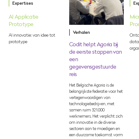
Expertises
Ex
AI Applicatie
Micr
Prototype
Pro
Verhalen
AI innovatie: van idee tot
Ontd
prototype
data
Codit helpt Agoria bij
orga
de eerste stappen van
een
gegevensgestuurde
reis
Het Belgische Agoria is de
belangrijkste federatie voor het
vertegenwoordigen van
technologiebedrijven, met
samen ruim 321.000
werknemers. Het verplicht zich
om innovatie in de diverse
sectoren aan te moedigen en
een duurzame toekomst vorm