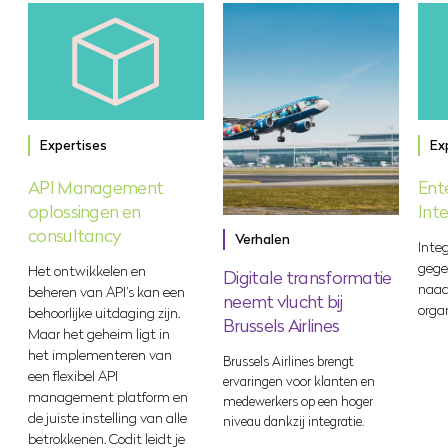
Expertises
Ex
API Management
Ent
oplossingen en
Int
consultancy
Verhalen
Integ
gege
Het ontwikkelen en
Digitale transformatie
naad
beheren van API’s kan een
neemt vlucht bij
organ
behoorlijke uitdaging zijn.
Brussels Airlines
Maar het geheim ligt in
het implementeren van
Brussels Airlines brengt
een flexibel API
ervaringen voor klanten en
management platform en
medewerkers op een hoger
de juiste instelling van alle
niveau dankzij integratie.
betrokkenen. Codit leidt je