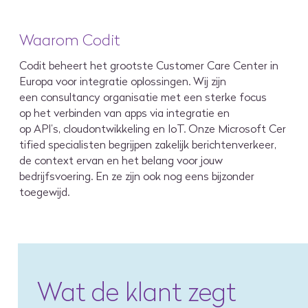
Waarom Codit
Codit
beheert het grootste Customer Care
Center in
Europ
a
voor integratie oplossingen
.
Wij zijn
een
consultanc
y
organi
satie met een sterke focus
op
het verbinden van apps via
integrati
e en
op
API
’
s
,
cloud
ontwikkeling
en
IoT.
Onze
Microsoft
Cer
tified
specialist
en begrijpen zakelijk berichtenverkeer,
de
context
ervan en het belang voor jouw
bedrijfsvoering
.
En ze zijn ook nog eens bijzonder
toegewijd.
Wat de klant zegt