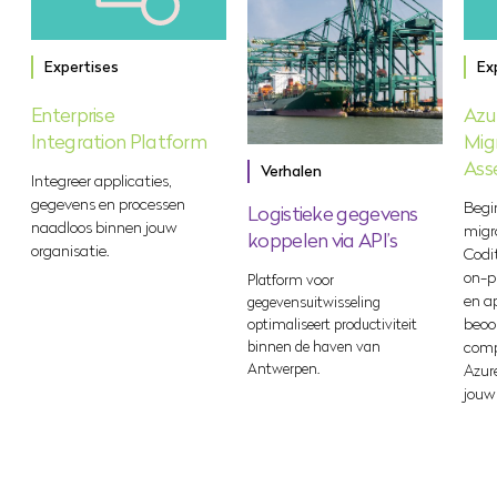
Expertises
Ex
Enterprise
Azu
Integration Platform
Mig
Ass
Verhalen
Integreer applicaties,
gegevens en processen
Begin
Logistieke gegevens
naadloos binnen jouw
migr
koppelen via API’s
organisatie.
Codi
on-p
Platform voor
en a
gegevensuitwisseling
beoo
optimaliseert productiviteit
binnen de haven van
comp
Antwerpen.
Azur
jouw