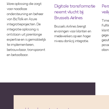
klare oplossing die zorgt
Digitale transformatie
Per
voor naadloze
neemt vlucht bij
vei
ondersteuning en beheer
Brussels Airlines
van BizTalk en Azure
Time 
integratieprojecten. De
Fulfi
Brussels Airlines brengt
integratie oplossing is
klan
ervaringen voor klanten en
ontstaan uit jarenlange
gegev
medewerkers op een hoger
expertise en is gemakkelijk
geaut
niveau dankzij integratie.
te implementeren,
passe
abon
betrouwbaar, transparant
en betaalbaar.