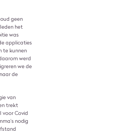
cloud geen
eleden het
itie was
de applicaties
en te kunnen
t daarom werd
migreren we de
 naar de
gie van
en trekt
l voor Covid
amma’s nodig
afstand