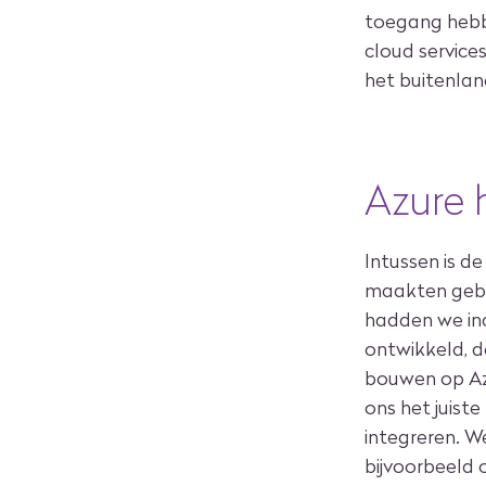
toegang hebb
cloud services
het buitenland
Azure h
Intussen is d
maakten gebru
hadden we in
ontwikkeld, 
bouwen op Azu
ons het juist
integreren. W
bijvoorbeeld 