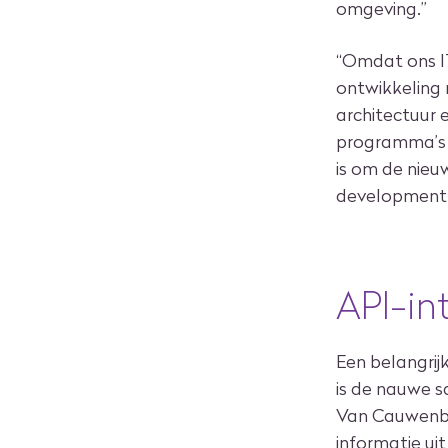
omgeving.”
“Omdat ons IT
ontwikkeling 
architectuur 
programma’s 
is om de nieu
development e
API-int
Een belangrij
is de nauwe s
Van Cauwenber
informatie ui