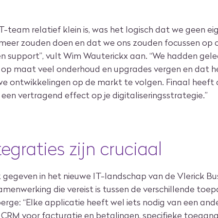
-team relatief klein is, was het logisch dat we geen ei
meer zouden doen en dat we ons zouden focussen op co
en support”, vult Wim Wauterickx aan. “We hadden gele
op maat veel onderhoud en upgrades vergen en dat h
we ontwikkelingen op de markt te volgen. Finaal heeft
en vertragend effect op je digitaliseringsstrategie.”
egraties zijn cruciaal
k gegeven in het nieuwe IT-landschap van de Vlerick Bu
amenwerking die vereist is tussen de verschillende toep
ge: “Elke applicatie heeft wel iets nodig van een ande
t CRM voor facturatie en betalingen, specifieke toega