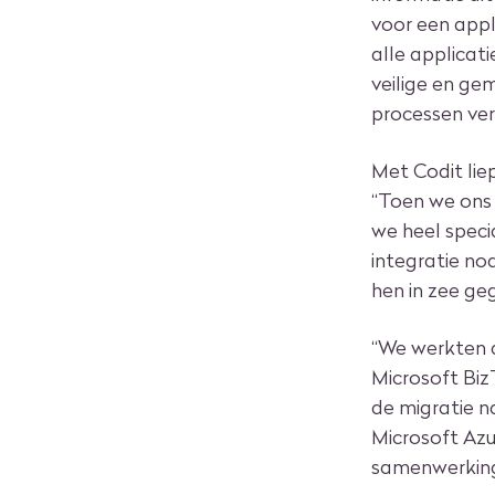
voor een appl
alle applicat
veilige en ge
processen ver
Met Codit lie
“Toen we ons 
we heel speci
integratie no
hen in zee g
“We werkten 
Microsoft Biz
de migratie n
Microsoft Az
samenwerkin