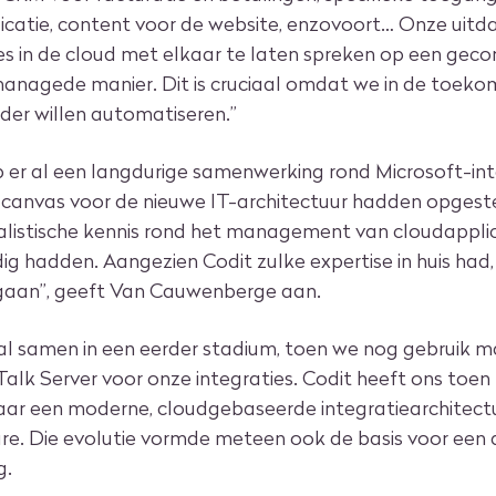
icatie, content voor de website, enzovoort… Onze uit
ies in de cloud met elkaar te laten spreken op een geco
managede manier. Dit is cruciaal omdat we in de toek
der willen automatiseren.”
p er al een langdurige samenwerking rond Microsoft-int
canvas voor de nieuwe IT-architectuur hadden opgeste
alistische kennis rond het management van cloudapplic
dig hadden. Aangezien Codit zulke expertise in huis had,
egaan”, geeft Van Cauwenberge aan.
al samen in een eerder stadium, toen we nog gebruik 
Talk Server voor onze integraties. Codit heeft ons toen 
aar een moderne, cloudgebaseerde integratiearchitect
ure. Die evolutie vormde meteen ook de basis voor ee
g.