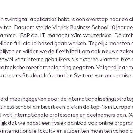
n twintigtal applicaties hebt, is een overstap naar de 
itch. Daarom stelde Vlerick Business School 10 jaar g
gramma LEAP op. IT-manager Wim Wauterickx: “De amb
 wilden full cloud based gaan werken. Tegelijk moesten 
blijven en wilden we de flexibiliteit om ook nieuwe zak
zowel voor interne gebruikers als externe klanten. Ne
strategische meerjarenplanning gegoten. Volgend jaar 
catie, ons Student Information System, van on premise
werd mee ingegeven door de internationaliseringsstrate
usiness school ambieert een plek in de top-15 in Europa 
 wat internationale professoren en deelnemers aan. “A
lijk dat we naast een fysiek aanbod ook online progr
 internationale faculty en studenten moesten vanop 