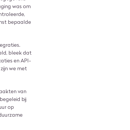
daging was om
ntroleerde,
omst bepaalde
egraties.
ld, bleek dat
aties en API-
 zijn we met
maakten van
begeleid bij
uur op
n duurzame