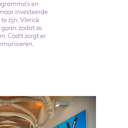
programma’s en
 maar investeerde
e zijn. Vlerick
 gaan, zodat ze
. Codit zorgt er
ommuniceren.