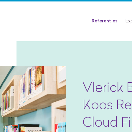
Referenties
Exp
Vlerick 
Koos Re
Cloud Fi