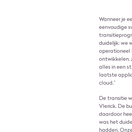
Wanneer je ee
eenvoudige sw
transitiepro
duidelijk: we
operationeel 
ontwikkelen, 
alles in een 
laatste appli
cloud.”
De transitie 
Vlerick. De b
daardoor heel
was het duide
hadden. Onze