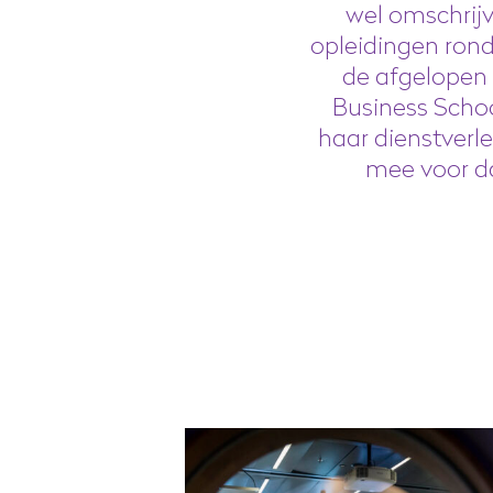
wel omschrijv
opleidingen rond
de afgelopen 1
Business Schoo
haar dienstverl
mee voor da