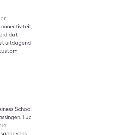
gen
nnectiviteit,
erd dat
et uitdagend
 custom
siness School
assingen. Luc
re:
ngsgegevens