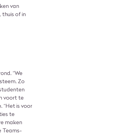
aken van
thuis of in
rond. “We
ysteem. Zo
 studenten
 voort te
 “Het is voor
ies te
 we maken
de Teams-