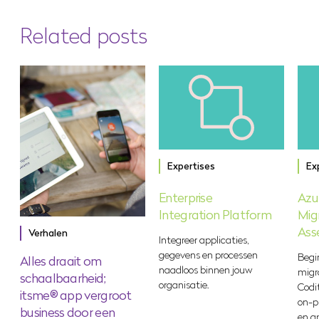
Related posts
Expertises
Ex
Enterprise
Azu
Integration Platform
Mig
Ass
Verhalen
Integreer applicaties,
gegevens en processen
Begin
Alles draait om
naadloos binnen jouw
migr
schaalbaarheid;
organisatie.
Codi
itsme® app vergroot
on-p
business door een
en a