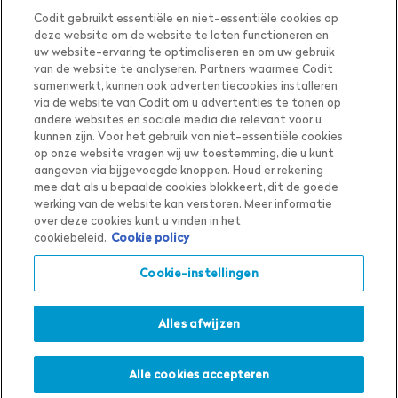
Codit gebruikt essentiële en niet-essentiële cookies op
deze website om de website te laten functioneren en
uw website-ervaring te optimaliseren en om uw gebruik
van de website te analyseren. Partners waarmee Codit
samenwerkt, kunnen ook advertentiecookies installeren
via de website van Codit om u advertenties te tonen op
andere websites en sociale media die relevant voor u
kunnen zijn. Voor het gebruik van niet-essentiële cookies
op onze website vragen wij uw toestemming, die u kunt
aangeven via bijgevoegde knoppen. Houd er rekening
mee dat als u bepaalde cookies blokkeert, dit de goede
werking van de website kan verstoren. Meer informatie
Toon inhoud voor
Land
The Netherlands
over deze cookies kunt u vinden in het
The Netherlands
Nederlands
cookiebeleid.
Cookie policy
in
Taal
Nederlands
Cookie-instellingen
Privacy Notice
Cookie Settings
Cookie Notice
Alles afwijzen
Terms & Conditions
Whistleblower Policy
Praat met ons
Alle cookies accepteren