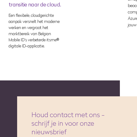
transitie naar de cloud.
beoo
comp
Een flexibele, cloudgerichte
Azur
aanpak versnelt het moderne
jouw
werken en vergroot het
marktbereik van Belgian
Mobile ID’s verbeterde itsme®
digitale ID-applicatie.
Houd contact met ons -
schrijf je in voor onze
nieuwsbrief