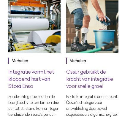
Verhalen
Verhalen
Integratie vormt het
Össur gebruikt de
kloppend hart van
kracht van integratie
Stora Enso
voor snelle groei
Zonder integratie zouden de
BizTalk-integratie ondersteunt
bedrijfsactiviteiten binnen drie
Össur’s strategie voor
uur tot stilstand komen, tegen
ontwikkeling door zowel
tienduizenden euro’s per uur.
acquisities als organische groei.