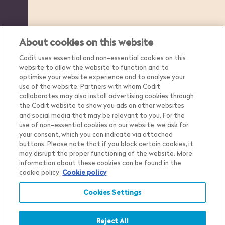
About cookies on this website
Codit uses essential and non-essential cookies on this
website to allow the website to function and to
optimise your website experience and to analyse your
use of the website. Partners with whom Codit
collaborates may also install advertising cookies through
the Codit website to show you ads on other websites
and social media that may be relevant to you. For the
use of non-essential cookies on our website, we ask for
your consent, which you can indicate via attached
buttons. Please note that if you block certain cookies, it
may disrupt the proper functioning of the website. More
Country
Belgium
information about these cookies can be found in the
cookie policy.
Cookie policy
Language
English
Show me the content for
Cookies Settings
Privacy Notice
Belgium
English
in
Cookie Settings
Cookie Notice
Reject All