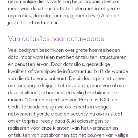
gezamenlijke dienstverlening helpt organisaties om
meer waarde uit hun data te halen met intelligente
applicaties, dataplatformen, (generatieve) AI én de
juiste IT-infrastructuur.
Van datasilos naar datawaarde
Veel bedrijven beschikken over grote hoeveelheden
data, maar worstelen met het ontsluiten, structureren
en benutten ervan. Door datasilo’s, gebrekkige
kwaliteit of versnipperde infrastructuur blijft de waarde
van die data vaak onbenut. De uitdaging is niet alleen
om toegang te krijgen tot deze data, maar vooral om
deze bruikbaar, schaalbaar en veilig beschikbaar te
maken. “Door de expertises van Proximus NXT en
Codit te bundelen, zijn we als experts in veilige
netwerken, hybride cloud en security, nu ook in staat
om enterprise-ready data & AI oplossingen te
realiseren voor onze klanten: van het verbinden en
ontsluiten van databronnen tot het bouwen van veilige