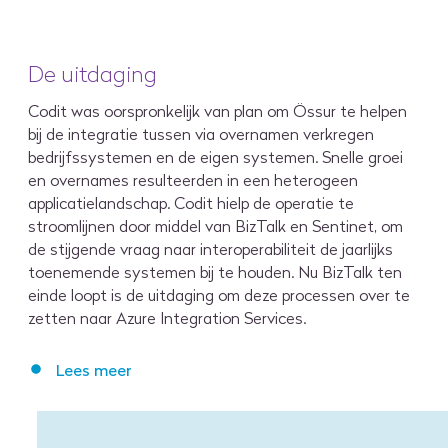
De uitdaging
Codit was oorspronkelijk van plan om Össur te helpen
bij de integratie tussen via overnamen verkregen
bedrijfssystemen en de eigen systemen. Snelle groei
en overnames resulteerden in een heterogeen
applicatielandschap. Codit hielp de operatie te
stroomlijnen door middel van BizTalk en Sentinet, om
de stijgende vraag naar interoperabiliteit de jaarlijks
toenemende systemen bij te houden. Nu BizTalk ten
einde loopt is de uitdaging om deze processen over te
zetten naar Azure Integration Services.
Lees meer
Össur moest bestaande systemen blijven integreren en tegelijkertijd het groeipotentieel van gegevens ontsluiten. Daarbij was het noodzakelijk dat deze overgang zo weinig mogelijk invloed zou hebben op de dagelijkse bedrijfsprocessen van Össur.
Voorheen beschikten de ontwikkelaars in het integratieteam bij Össur over verschillende expertises. Het probleem hierbij was dat als een ontwikkelaar het bedrijf verliet, de flows uit elkaar konden vallen vanwege inconsistente technologieën. De uitdaging lag erin een gecentraliseerd platform op Azure te creëren, beheerd door Codit, dat op verzoek toegankelijk was voor anderen.