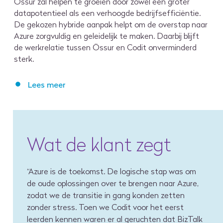
Össur zal helpen te groeien door zowel een groter
datapotentieel als een verhoogde bedrijfsefficiëntie.
De gekozen hybride aanpak helpt om de overstap naar
Azure zorgvuldig en geleidelijk te maken. Daarbij blijft
de werkrelatie tussen Össur en Codit onverminderd
sterk.
Lees meer
De Azure integratie die Össur en Codit uitvoeren bevindt zich nog in een vroeg stadium. Onlangs was Össur samen met Codit bezig om hun warehousing applicatie te verplaatsen naar de cloud. Dat is meteen een goed voorbeeld hoe een berichtenstroom naar de cloud kan gaan zonder enige impact op de prestaties.
De warehousing applicatie verstuurt onder meer reparatieverzoeken voor defecten aan prothetische ledematen. De verzoeken gaan momenteel via BizTalk, maar Codit zal de berichten binnenkort migreren naar Azure. Het is belangrijk dat de betrokken machines blijven draaien, Maar omdat er weinig berichtenverkeer is moet de migratie relatief eenvoudig zijn en weinig downtime veroorzaken. Het potentieel voor projecten als deze is enorm en continu.
Wat de klant zegt
“Azure is de toekomst. De logische stap was om
de oude oplossingen over te brengen naar Azure,
zodat we de transitie in gang konden zetten
zonder stress. Toen we Codit voor het eerst
leerden kennen waren er al geruchten dat BizTalk